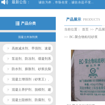
最新公告：
诚信为本，市场在变，诚信永远不变...
产品展示
PRODUCTS
产品分类
当前位置：
首页
>>
产品展
>>
BC-聚合物粘结砂浆
混凝土外加剂类
高效减水剂、早强剂、速凝
剂系列
泵送剂、防冻剂、缓凝剂系
列
防水剂、膨胀剂、砂浆抗裂
剂系列
混凝土增强剂（砂浆王）、
光亮剂、蒸养剂系列
混凝土养护剂、脱模剂、建
筑胶系列
混凝土阻锈剂、防腐剂、引