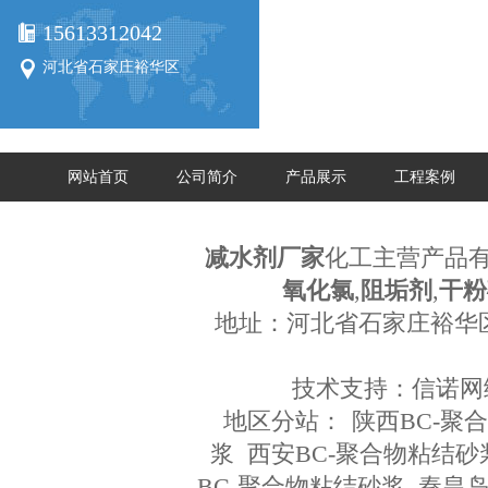
15613312042
河北省石家庄裕华区
网站首页
公司简介
产品展示
工程案例
减水剂厂家
化工主营产品
氧化氯
,
阻垢剂
,
干粉
地址：河北省石家庄裕华
技术支持：
信诺网
地区分站：
陕西BC-聚
浆
西安BC-聚合物粘结砂
BC-聚合物粘结砂浆
秦皇岛