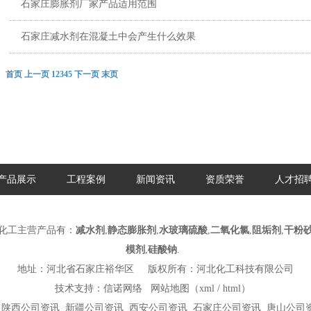
石家庄膨胀剂厂家产品适用范围
石家庄减水剂在混凝土中会产生什么效果
首页 上一页
1
2
3
4
5
下一页
末页
产品展示
工程案例
新闻资讯
资质荣誉
人才招
化工主营产品有：
减水剂
,
静态膨胀剂
,
水玻璃硫酸
,
二氧化氯
,
阻垢剂
,
干粉
模剂
,
硅酸钠
.
地址：河北省石家庄裕华区
版权所有：河北化工科技有限公司
技术支持：
信诺网络
网站地图（
xml
/
html
）
陕西公司资讯
新疆公司资讯
西安公司资讯
石家庄公司资讯
唐山公司